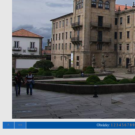
^
<<
Obrázky:
1
2
3
4
5
6
7
8
9