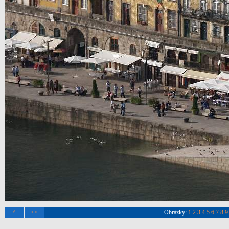
^
<<
Obrázky:
1
2
3
4
5
6
7
8
9