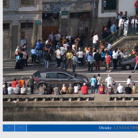
^
<<
Obrázky:
1
2
3
4
5
6
7
8
9