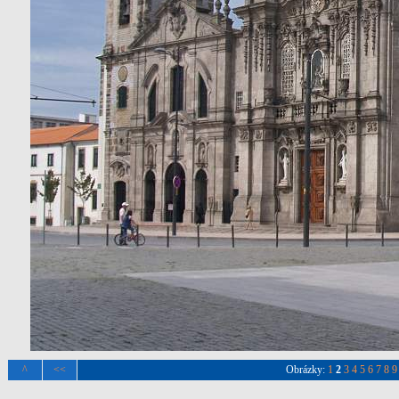
^
<<
Obrázky:
1
2
3
4
5
6
7
8
9