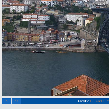
^
<<
Obrázky:
1
2
3
4
5
6
7
8
9