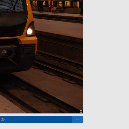
9
30
>>