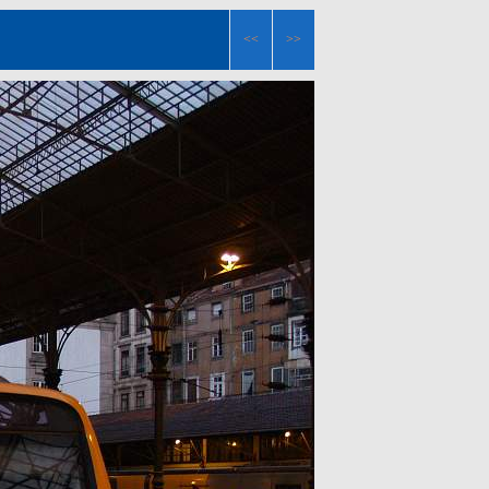
<<
>>