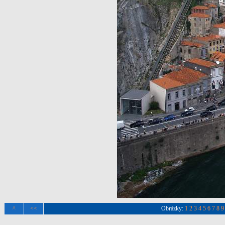
^
<<
Obrázky:
1
2
3
4
5
6
7
8
9