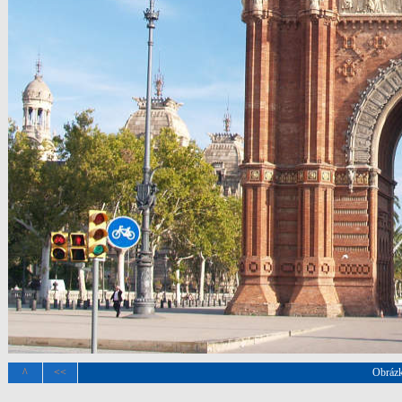
^
<<
Obráz