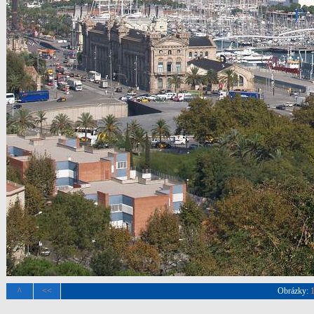
^
<<
Obrázky: