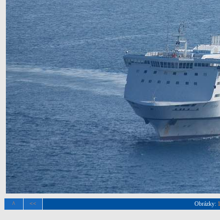
^
<<
Obrázky: