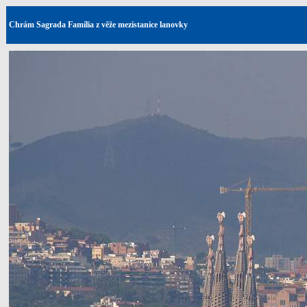
Chrám Sagrada Família z věže mezistanice lanovky