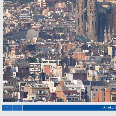
^
<<
Obrázky: