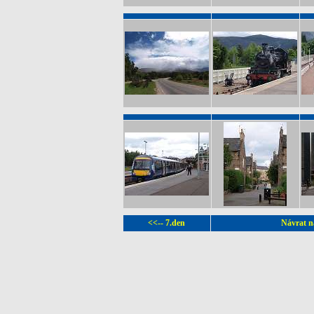
<<-- 7.den
Návrat n