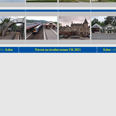
<<-- 6.den
Návrat na úvodní stranu UK 2013
8.den -->