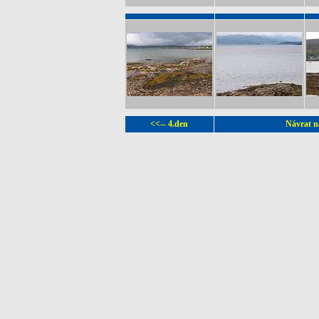
<<-- 4.den
Návrat n