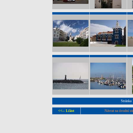
Stránka 
<<-- 1.část
Návrat na úvodní st